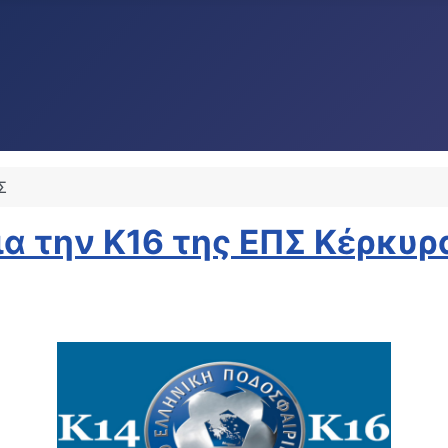
Σ
για την Κ16 της ΕΠΣ Κέρκυρ