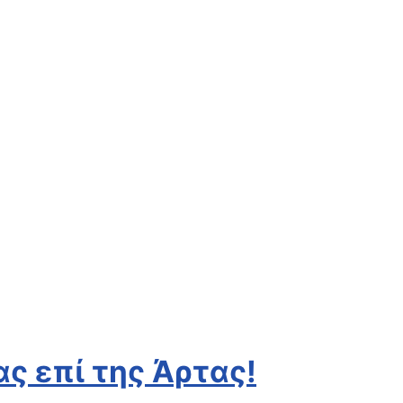
ας επί της Άρτας!