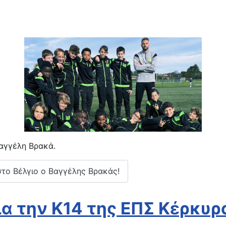
Βαγγέλη Βρακά.
στο Βέλγιο ο Βαγγέλης Βρακάς!
για την Κ14 της ΕΠΣ Κέρκυρ