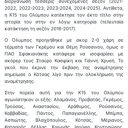
διοργάνωση τέσσερις συνεχόμενες σεζόν (2021-
2022, 2022-2023, 2023-2024, 2024-2025). Αντίθετα,
η Κ15 του Ολύμπου κατέκτησε τον έκτο τίτλο στην
ιστορία του στην εν λόγω κατηγορία (τελευταία
κατάκτηση τη σεζόν 2016-2017).
Ο Όλυμπος προηγήθηκε με σκορ 2-0 χάρη σε
τέρματα των Γκρέμου και Θέμη Ρούσσινου, όμως ο
ΠΑΟ Σφακιανάκης κατάφερε να ισοφαρίσει με
σκόρερ τους Σταύρο Κασφίκη και Γιάννη Χρυσή. Το
γκολ που έκρινε την έκβαση της αναμέτρησης
σημείωσε ο Κότσας λίγο πριν την ολοκλήρωση της
αναμέτρησης.
Στην πορεία αυτή για την Κ15 του Ολύμπου
αγωνίστηκαν οι εξής: Αλαμάνος, Προβατάς, Γκρέμος,
Τρούσας, Αναστασίου, Αράθυμος, Ρούσσινος,
Καββαδίας, Πάντος, Παπαγιανέλλης, Μπίμπα,
Ασπιώτης, Βλαχόπουλος, Κότσας, Μέριανος,
Κατσαρός, Λέλλας, Κριωνάς, Ισούφη, Κοντοσώρος,