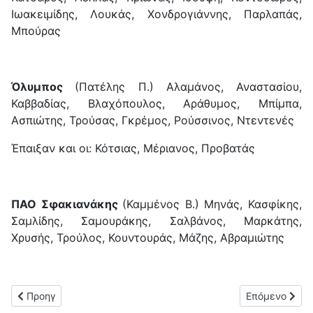
Ιωακειμίδης, Λουκάς, Χονδρογιάννης, Παρλαπάς,
Μπούρας
Όλυμπος
(Πατέλης Π.) Αλαμάνος, Αναστασίου,
Καββαδίας, Βλαχόπουλος, Αράθυμος, Μπίμπα,
Ασπιώτης, Τρούσας, Γκρέμος, Ρούσσινος, Ντεντενές
Έπαιξαν και οι: Κότσιας, Μέριανος, Προβατάς
ΠΑΟ Σφακιανάκης
(Καμμένος Β.) Μηνάς, Κασφίκης,
Σαμλίδης, Σαμουράκης, Σαλβάνος, Μαρκάτης,
Χρυσής, Τρούλος, Κουντουράς, Μάζης, Αβραμιώτης
Προηγούμενο άρθρο: Ο Ναπολέων Μακρής υπεύθυνος προπονη
Επόμενο άρθρο
Προηγ
Επόμενο