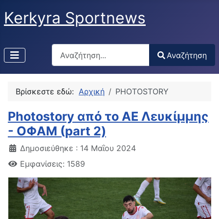
Kerkyra Sportnews
Αναζήτηση
Αναζήτηση
Type 2 or more characters for results.
Βρίσκεστε εδώ:
Αρχική
PHOTOSTORY
Photostory από το ΑΕ Λευκίμμης
- ΟΦΑΜ (part 2)
Δημοσιεύθηκε : 14 Μαΐου 2024
Εμφανίσεις: 1589