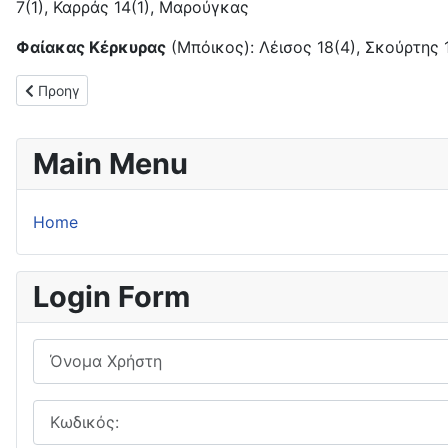
7(1), Καρράς 14(1), Μαρούγκας
Φαίακας Κέρκυρας
(Μπόικος): Λέισος 18(4), Σκούρτης 11
Προηγούμενο άρθρο: Νίκη στην παράταση για τον Κερκυραϊκό ΓΣ
Προηγ
Main Menu
Home
Login Form
Όνομα Χρήστη
Κωδικός: