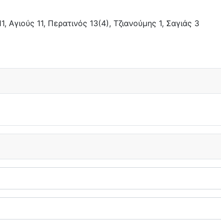
, Αγιούς 11, Περατινός 13(4), Τζιανούμης 1, Σαγιάς 3
 (85-74) επί της ΓΕ Αγρινίου!