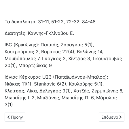
Τα δεκάλεπτα: 31-11, 51-22, 72-32, 84-48
Διαιτητές: Καννής-Γκλίναβου Ε.
IBC (Κρικώνης): Παππάς, Ζάραγκας 5(1),
Κουτρούμπας 2, Βαράκας 22(4), Βελώνης 14,
Μουδόπουλος 7, Γκόγκος 2, Χίντζιος 3, Γκουντουβάς
20(1), Μπαρτζώκας 9
Ιόνιος Κέρκυρας U23 (Παπαϊωάννου-Μπαλός):
Νιάκας 11(1), Stankovic 6(2), Κουλούρης 5(1),
Κλείτσας, Λίκα, Δελέγκος 9(1), Χατζής, Ζερμπιώνης 6,
Μωραΐτης Ι. 2, Μπιζιάνης, Μωραΐτης Π. 6, Μάμαλος
3(1)
Προηγούμενο άρθρο: Ήττα για το Φαίακα από την Αστράκα
Επόμενο άρθρο
Προηγ
Επόμενο