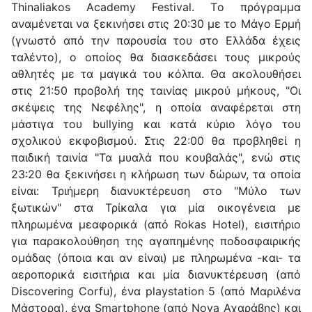
Thinaliakos Academy Festival. Tο πρόγραμμα
αναμένεται να ξεκινήσει στις 20:30 με το Μάγο Ερμή
(γνωστό από την παρουσία του στο Ελλάδα έχεις
ταλέντο), ο οποίος θα διασκεδάσει τους μικρούς
αθλητές με τα μαγικά του κόλπα. Θα ακολουθήσει
στις 21:50 προβολή της ταινίας μικρού μήκους, "Οι
σκέψεις της Νεφέλης", η οποία αναφέρεται στη
μάστιγα του bullying και κατά κύριο λόγο του
σχολικού εκφοβισμού. Στις 22:00 θα προβληθεί η
παιδική ταινία "Τα μυαλά που κουβαλάς", ενώ στις
23:20 θα ξεκινήσει η κλήρωση των δώρων, τα οποία
είναι: Τριήμερη διανυκτέρευση στο "Μύλο των
ξωτικών" στα Τρίκαλα για μία οικογένεια με
πληρωμένα μεαφορικά (από Rokas Hotel), εισιτήριο
για παρακολούθηση της αγαπημένης ποδοσφαιρικής
ομάδας (όποια και αν είναι) με πληρωμένα -και- τα
αεροπορικά εισιτήρια και μία διανυκτέρευση (από
Discovering Corfu), ένα playstation 5 (από Μαριλένα
Μάστορα), ένα Smartphone (από Nova Αχαράβης) και