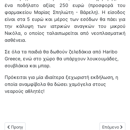
ένα ποδήλατο αξίας 250 ευρώ (προσφορά του
φαρμακείου Μαρίας Σπηλιώτη - Βάρελη). Η είσοδος
είναι στα 5 ευρώ και μέρος των εσόδων θα πάει για
την κάλυψη των ιατρικών αναγκών του μικρού
Νικόλα, ο οποίος ταλαιπωρείται από νεοπλασματική
ασθένεια.
Σε όλα τα παιδιά θα δωθούν ζελεδάκια από Haribo
Greece, ενώ στο χώρο θα υπάρχουν λουκουμάδες,
σουβλάκια και μπαρ.
Πρόκειται για μία ιδιαίτερα ξεχωριστή εκδήλωση, η
οποία αναμφίβολα θα δώσει χαμόγελα στους
νεαρούς αθλητές!
Προηγούμενο άρθρο: Στρατηγική συνεργασία του ΑΟ Κέρκυρας 
Επόμενο άρθρο
Προηγ
Επόμενο