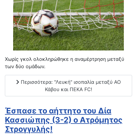
Xωρίς γκολ ολοκληρώθηκε η αναμέρτρηση μεταξύ
των δύο ομάδων.
Περισσότερα: "Λευκή" ισοπαλία μεταξύ ΑΟ
Κάβου και ΠΕΚΑ FC!
Έσπασε το αήττητο του Δία
Κασσιώπης (3-2) ο Ατρόμητος
Στρογγυλής!