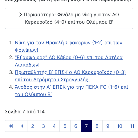
Περισσότερα: Φινάλε με νίκη για τον ΑΟ
Κερκυραϊκό (4-0) επί του Ολύμπου Β'
Νίκη για τον Ηρακλή Σφακερών (1-2) επί των
Φοινίκων!
"Εξάσφαιρος" ΑΟ Κάβου (0-6) επί του Αστέρα
Λιαπάδων!
Πρωταθλητής Β΄ ΕΠΣΚ ο ΑΟ Κερκυραϊκός (0-3)
επί του Ατρόμητου Στρογγυλής!
Άνοδος στην Α΄ ΕΠΣΚ για την ΠΕΚΑ FC (1-6) επί
του Ολύμπου Β΄
Σελίδα 7 από 114
2
3
4
5
6
7
8
9
10
11