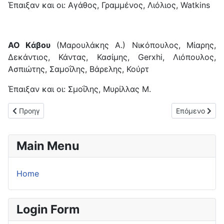
Έπαιξαν και οι: Αγάθος, Γραμμένος, Λιόλιος, Watkins
AO Kάβου
(Μαρουλάκης Α.) Νικόπουλος, Μίαρης,
Δεκάντιος, Κάντας, Κασίμης, Gerxhi, Λιόπουλος,
Ασπιώτης, Σαμοΐλης, Βάρελης, Κούρτ
Έπαιξαν και οι: Σμοΐλης, Μυρίλλας Μ.
Προηγούμενο άρθρο: Στον ΑΟ Αυλωναρίου ο Αντώνης Μάρτης!
Επόμενο άρθρο
Προηγ
Επόμενο
Main Menu
Home
Login Form