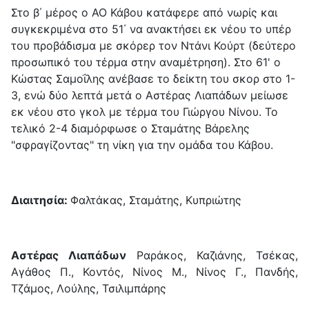
Στο β΄ μέρος ο ΑΟ Κάβου κατάφερε από νωρίς και
συγκεκριμένα στο 51΄ να ανακτήσει εκ νέου το υπέρ
του προβάδισμα με σκόρερ τον Ντάνι Κούρτ (δεύτερο
προσωπικό του τέρμα στην αναμέτρηση). Στο 61' ο
Κώστας Σαμοΐλης ανέβασε το δείκτη του σκορ στο 1-
3, ενώ δύο λεπτά μετά ο Αστέρας Λιαπάδων μείωσε
εκ νέου στο γκολ με τέρμα του Γιώργου Νίνου. Το
τελικό 2-4 διαμόρφωσε ο Σταμάτης Βάρελης
"σφραγίζοντας" τη νίκη για την ομάδα του Κάβου.
Διαιτησία:
Φαλτάκας, Σταμάτης, Κυπριώτης
Αστέρας Λιαπάδων
Ραράκος, Καζιάνης, Τσέκας,
Αγάθος Π., Κοντός, Νίνος Μ., Νίνος Γ., Πανδής,
Τζάμος, Λούλης, Τσιλιμπάρης