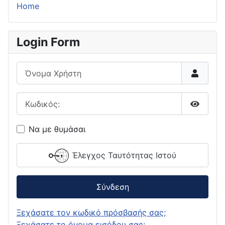
Home
Login Form
Όνομα Χρήστη
Κωδικός:
Εμφάνι
Να με θυμάσαι
Έλεγχος Ταυτότητας Ιστού
Σύνδεση
Ξεχάσατε τον κωδικό πρόσβασής σας;
Ξεχάσατε το όνομα εισόδου σας;