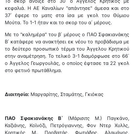
Το σκορ άνοιξε στο 30΄ ο Άγγελος Κρητικός με
κεφαλιά. Η ΑΕ Καναλίων "απάντησε" άμεσα και στο
37΄ έφερε το ματς στα ίσα με γκολ του Θύμιου
Μούτα. Το 1-1 ήταν και το σκορ του α΄ μέρους.
Με το "καλημέρα" του β΄ μέρους ο ΠΑΟ Σφακιανάκης
Β΄ κατάφερε να ανακτήσει εκ νέου το προβάδισμα με
το δεύτερο προσωπικό τέρμα του Άγγελου Κρητικού
στην αναμέτρηση. Το τελικό 3-1 διαμόρφωσε στο 66΄
ο Άγγελος Γεωργουλάς, ο οποίος έφτασε τα 22 γκολ
στο φετινό πρωτάθλημα.
Διαιτησία:
Μαργαρίτης, Σταμάτης, Γκιόκας
ΠΑΟ Σφακιανάκης Β΄
(Μάρισιτς Μ.) Παγκάνο,
Καζιάνης, Κοϊνόζι, Πετρόγιαννης, Φον Ντερ Χυλλς,
Κρητικός Μ., Προβατάς, Φωτιάδης, Αλαμάνος,