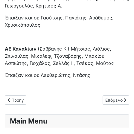
Γεωργουλάς, Κρητικός Α.
Έπαιξαν και οι: Γαούτσης, Παγιάτης, Αράθυμος,
Χρυσικόπουλος
ΑΕ Καναλίων
(Σαββανής Κ.) Μήτσιος, Λιόλιος,
Σπίνουλας, Μικάλεφ, Τζαναβάρης, Μπακίου,
Ασπιώτης, Γιοχάλας, Σελλάς Ι., Τσέκας, Μούτας
Έπαιξαν και οι: Λευθεριώτης, Ντάσης
Προηγούμενο άρθρο: Νίκη για τον Ατρόμητο Στρογγυλής (0-2) 
Επόμενο άρθρο
Προηγ
Επόμενο
Main Menu