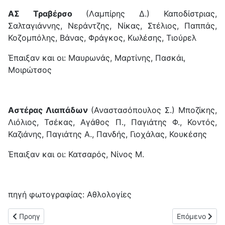
ΑΣ Τραβέρσο
(Λαμπίρης Δ.) Καποδίστριας,
Σαλταγιάννης, Νεράντζης, Νίκας, Στέλιος, Παππάς,
Κοζομπόλης, Βάνας, Φράγκος, Κωλέσης, Τιούρελ
Έπαιξαν και οι: Μαυρωνάς, Μαρτίνης, Πασκάι,
Μοιρώτσος
Αστέρας Λιαπάδων
(Αναστασόπουλος Σ.) Μποζίκης,
Λιόλιος, Τσέκας, Αγάθος Π., Παγιάτης Φ., Κοντός,
Καζιάνης, Παγιάτης Α., Πανδής, Γιοχάλας, Κουκέσης
Έπαιξαν και οι: Κατσαρός, Νίνος Μ.
πηγή φωτογραφίας: Αθλολογίες
Προηγούμενο άρθρο: Νίκη για τους Φοίνικες Β΄ (0-1) επί της Ο
Επόμενο άρθρο
Προηγ
Επόμενο