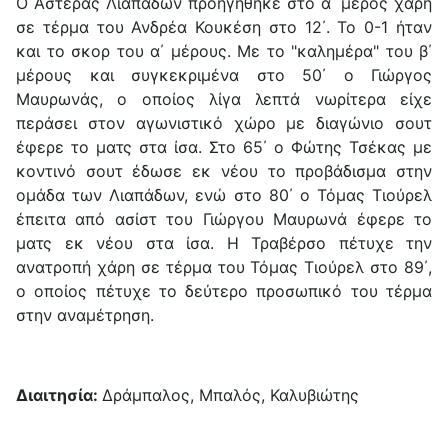
Ο Αστέρας Λιαπάδων προηγήθηκε στο α΄ μέρος χάρη
σε τέρμα του Ανδρέα Κουκέση στο 12΄. Το 0-1 ήταν
και το σκορ του α΄ μέρους. Με το "καλημέρα" του β΄
μέρους και συγκεκριμένα στο 50΄ ο Γιώργος
Μαυρωνάς, ο οποίος λίγα λεπτά νωρίτερα είχε
περάσει στον αγωνιστικό χώρο με διαγώνιο σουτ
έφερε το ματς στα ίσα. Στο 65΄ ο Φώτης Τσέκας με
κοντινό σουτ έδωσε εκ νέου το προβάδισμα στην
ομάδα των Λιαπάδων, ενώ στο 80΄ ο Τόμας Τιούρελ
έπειτα από ασίστ του Γιώργου Μαυρωνά έφερε το
ματς εκ νέου στα ίσα. Η Τραβέρσο πέτυχε την
ανατροπή χάρη σε τέρμα του Τόμας Τιούρελ στο 89΄,
ο οποίος πέτυχε το δεύτερο προσωπικό του τέρμα
στην αναμέτρηση.
Διαιτησία:
Δράμπαλος, Μπαλός, Καλυβιώτης