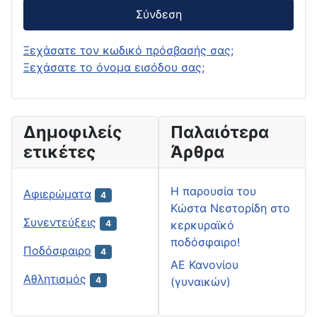
Σύνδεση
Ξεχάσατε τον κωδικό πρόσβασής σας;
Ξεχάσατε το όνομα εισόδου σας;
Δημοφιλείς
Παλαιότερα
ετικέτες
Άρθρα
H παρουσία του
Αφιερώματα
4
Κώστα Νεστορίδη στο
Συνεντεύξεις
κερκυραϊκό
4
ποδόσφαιρο!
Ποδόσφαιρο
4
ΑΕ Κανονίου
Αθλητισμός
(γυναικών)
4