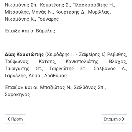
Νικομάνης Σπ., Κουρτέσης Σ., Πλασκασοβίτης Η.,
Μίτσουλης, Μηνάς Ν., Κουρτέσης Δ., Μυρίλλας,
Νικομάνης Κ., Γούναρης
Έπαιξε και ο: Βάρελης
Δίας Κασσιώπης
(Χειρδάρης Ι. - Ζαφείρης Ι.) Ρεβύθης,
Τρύφωνας, Κάτσης, Κονισπολιάτης, Βλάχος,
Τσιριγώτης Σπ., Τσιριγώτης Στ., Σαλβάνος Α.,
Γαρνέλης, Λεσάι, Αράθυμος
Έπαιξαν και οι: Μπαζιώτας Ν., Σαλβάνος Σπ.,
Σαρακηνός
Προηγούμενο άρθρο: Άνετη νίκη για τους Φοίνικες (4-0) επί τη
Επόμενο άρθρο
Προηγ
Επόμενο