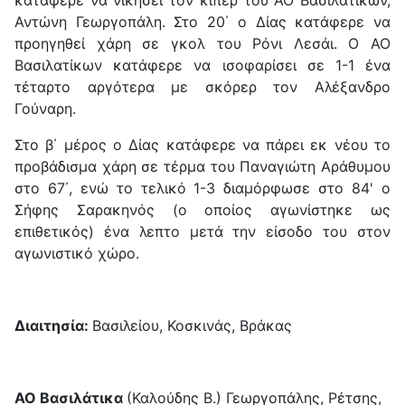
κατάφερε να νικήσει τον κίπερ του ΑΟ Βασιλατίκων,
Αντώνη Γεωργοπάλη. Στο 20΄ ο Δίας κατάφερε να
προηγηθεί χάρη σε γκολ του Ρόνι Λεσάι. Ο ΑΟ
Βασιλατίκων κατάφερε να ισοφαρίσει σε 1-1 ένα
τέταρτο αργότερα με σκόρερ τον Αλέξανδρο
Γούναρη.
Στο β΄ μέρος ο Δίας κατάφερε να πάρει εκ νέου το
προβάδισμα χάρη σε τέρμα του Παναγιώτη Αράθυμου
στο 67΄, ενώ το τελικό 1-3 διαμόρφωσε στο 84' ο
Σήφης Σαρακηνός (ο οποίος αγωνίστηκε ως
επιθετικός) ένα λεπτο μετά την είσοδο του στον
αγωνιστικό χώρο.
Διαιτησία:
Βασιλείου, Κοσκινάς, Βράκας
ΑΟ Βασιλάτικα
(Καλούδης Β.) Γεωργοπάλης, Ρέτσης,