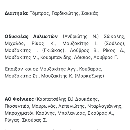
Διαιτησία:
Τόμπρος, Γαρδικιώτης, Σακκάς
Οδυσσέας Αυλιωτών
(Ανδριώτης Ν.) Σώκαλης,
Μιχαλάς, Ρίκος Κ., Μουζακίτης Ι. (Σούλος),
Μουζακίτης Ι. (Γκιώκας), Λούβρος Β., Ρίκος Δ.,
Μουζακίτης Μ., Κουρμπανίδης, Λόισιος, Λούβρος Γ.
Έπαιξαν και οι: Μουζακίτης Αγγ., Κουβαράς,
Μουζακίτης Στ., Μουζακίτης Κ. (Μαρκεζίνης)
ΑΟ Φοίνικες
(Καρπατσέλης Β.) Δουκάκης,
Πιασεντιέρ, Μαυρωνάς, Λεπενιώτης, Νταρλαγιάννης,
Μπραχιματάι, Καούνης, Μπαλανίκας, Σκούρας Α.,
Ρίγγας, Σκούρας Σ.