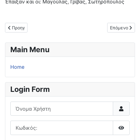
Έπαιξαν και οι: Μαγούλας, Γρίβας, Σωτηρόπουλος
Προηγούμενο άρθρο: Ισόπαλοι (3-3) Μέγας Αλέξανδρος και Δί
Επόμενο άρθρ
Προηγ
Επόμενο
Main Menu
Home
Login Form
Όνομα Χρήστη
Κωδικός:
Εμφάνι