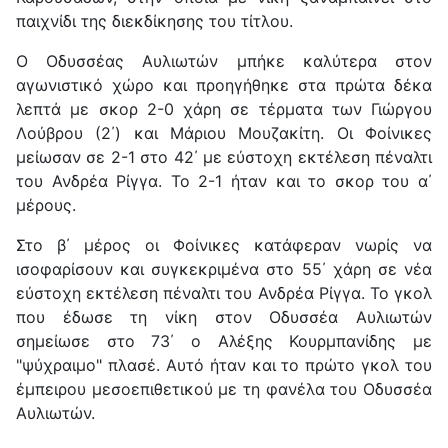
παιχνίδι της διεκδίκησης του τίτλου.
Ο Οδυσσέας Αυλιωτών μπήκε καλύτερα στον
αγωνιστικό χώρο και προηγήθηκε στα πρώτα δέκα
λεπτά με σκορ 2-0 χάρη σε τέρματα των Γιώργου
Λούβρου (2΄) και Μάριου Μουζακίτη. Οι Φοίνικες
μείωσαν σε 2-1 στο 42΄ με εύστοχη εκτέλεση πέναλτι
του Ανδρέα Ρίγγα. Το 2-1 ήταν και το σκορ του α΄
μέρους.
Στο β΄ μέρος οι Φοίνικες κατάφεραν νωρίς να
ισοφαρίσουν και συγκεκριμένα στο 55΄ χάρη σε νέα
εύστοχη εκτέλεση πέναλτι του Ανδρέα Ρίγγα. Το γκολ
που έδωσε τη νίκη στον Οδυσσέα Αυλιωτών
σημείωσε στο 73΄ ο Αλέξης Κουρμπανίδης με
"ψύχραιμο" πλασέ. Αυτό ήταν και το πρώτο γκολ του
έμπειρου μεσοεπιθετικού με τη φανέλα του Οδυσσέα
Αυλιωτών.