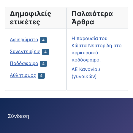
Δημοφιλείς
Παλαιότερα
ετικέτες
Άρθρα
H παρουσία του
Αφιερώματα
4
Κώστα Νεστορίδη στο
Συνεντεύξεις
κερκυραϊκό
4
ποδόσφαιρο!
Ποδόσφαιρο
4
ΑΕ Κανονίου
Αθλητισμός
(γυναικών)
4
Σύνδεση