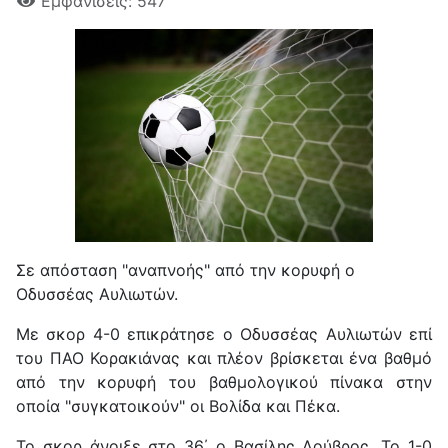
Εμφανίσεις: 547
Σε απόσταση "αναπνοής" από την κορυφή ο
Οδυσσέας Αυλιωτών.
Με σκορ 4-0 επικράτησε ο Οδυσσέας Αυλιωτών επί
του ΠΑΟ Κορακιάνας και πλέον βρίσκεται ένα βαθμό
από την κορυφή του βαθμολογικού πίνακα στην
οποία "συγκατοικούν" οι Βολίδα και Πέκα.
Το σκορ άνοιξε στο 36΄ ο Βασίλης Λούβρος. Το 1-0