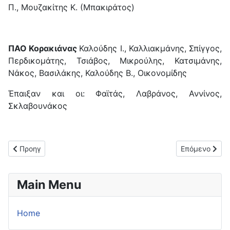
Π., Μουζακίτης Κ. (Μπακιράτος)
ΠΑΟ Κορακιάνας
Καλούδης Ι., Καλλιακμάνης, Σπίγγος,
Περδικομάτης, Τσιάβος, Μικρούλης, Κατσιμάνης,
Νάκος, Βασιλάκης, Καλούδης Β., Οικονομίδης
Έπαιξαν και οι: Φαϊτάς, Λαβράνος, Αννίνος,
Σκλαβουνάκος
Προηγούμενο άρθρο: Νίκη στο εξ αναβολής για τον ΠΑΟ Σφακια
Επόμενο άρθρο
Προηγ
Επόμενο
Main Menu
Home