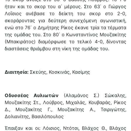
ήταν και το σκορ του α΄ μέρους. Στο 63΄ ο Γιώργος
Λοΐσιος ανέβασε το δείκτη του σκορ στο 2-0,
σκοράροντας για δεύτερη συνεχόμενη αγωνιστική,
ενώ στο 76΄ ο Δημήτρης Ρίκος έκανε τρία τα τέρματα
της ομάδας του. Στο 80΄ ο Κωνσταντίνος Μουζακίτης
(Μπακιράτος) διαμόρφωσε το τελικό 4-0, δίνοντας
διαστάσεις θριάμβου στη νίκη της ομάδας του.
Διαιτησία:
Σκεύης, Κοσκινάς, Κασίμης
Οδυσσέας Αυλιωτών
(Αλαμάνος Σ.) Σώκαλης,
Μουζακίτης Στ., Λούβρος, Μιχαλάς, Κουβαράς, Ρίκος
Δ., Μουζακίτης Γ., Μουζακίτης Α., Τσιριγώτης,
Δολιανίτης, Βασιλόπουλος
Έπαιξαν και οι: Λόισιος, Ντότσι, Βλάχος Θ., Βλάχος