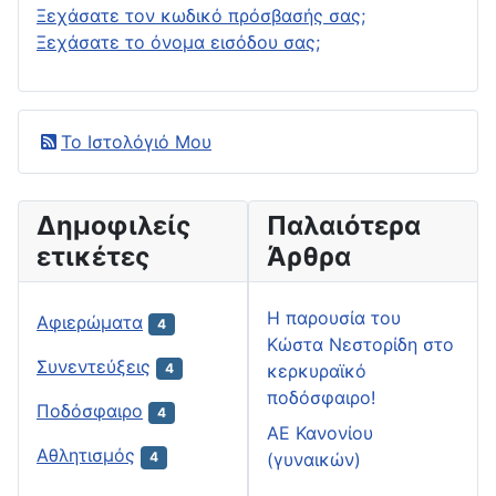
Ξεχάσατε τον κωδικό πρόσβασής σας;
Ξεχάσατε το όνομα εισόδου σας;
Το Ιστολόγιό Μου
Δημοφιλείς
Παλαιότερα
ετικέτες
Άρθρα
H παρουσία του
Αφιερώματα
4
Κώστα Νεστορίδη στο
Συνεντεύξεις
κερκυραϊκό
4
ποδόσφαιρο!
Ποδόσφαιρο
4
ΑΕ Κανονίου
Αθλητισμός
(γυναικών)
4