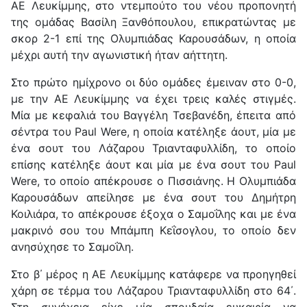
ΑΕ Λευκίμμης, στο ντεμπούτο του νέου προπονητή
της ομάδας Βασίλη Ξανθόπουλου, επικρατώντας με
σκορ 2-1 επί της Ολυμπιάδας Καρουσάδων, η οποία
μέχρι αυτή την αγωνιστική ήταν αήττητη.
Στο πρώτο ημίχρονο οι δύο ομάδες έμειναν στο 0-0,
με την ΑΕ Λευκίμμης να έχει τρεις καλές στιγμές.
Μία με κεφαλιά του Βαγγέλη Τσεβανέδη, έπειτα από
σέντρα του Paul Were, η οποία κατέληξε άουτ, μία με
ένα σουτ του Λάζαρου Τριανταφυλλίδη, το οποίο
επίσης κατέληξε άουτ και μία με ένα σουτ του Paul
Were, το οποίο απέκρουσε ο Πισσιάνης. Η Ολυμπιάδα
Καρουσάδων απείλησε με ένα σουτ του Δημήτρη
Κοιλιάρα, το απέκρουσε έξοχα ο Σαμοΐλης και με ένα
μακρινό σου του Μπάμπη Κεΐσογλου, το οποίο δεν
ανησύχησε το Σαμοΐλη.
Στο β΄ μέρος η ΑΕ Λευκίμμης κατάφερε να προηγηθεί
χάρη σε τέρμα του Λάζαρου Τριανταφυλλίδη στο 64΄.
Στη συνέχεια είχε μία σπουδαία ευκαιρία να