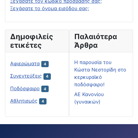
Ξεχάσατε τον κωδικό πρόσβασής σας;
Ξεχάσατε το όνομα εισόδου σας;
Δημοφιλείς
Παλαιότερα
ετικέτες
Άρθρα
H παρουσία του
Αφιερώματα
4
Κώστα Νεστορίδη στο
Συνεντεύξεις
κερκυραϊκό
4
ποδόσφαιρο!
Ποδόσφαιρο
4
ΑΕ Κανονίου
Αθλητισμός
(γυναικών)
4