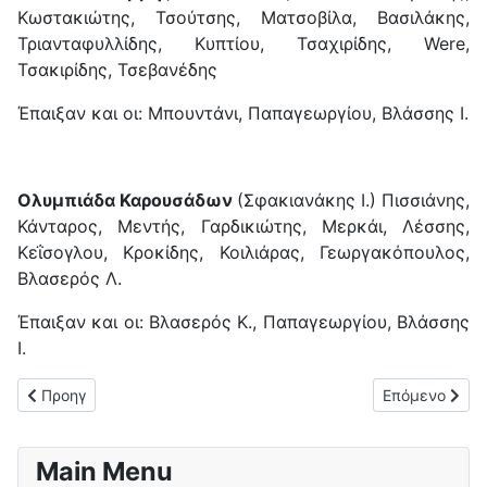
Κωστακιώτης, Τσούτσης, Ματσοβίλα, Βασιλάκης,
Τριανταφυλλίδης, Κυπτίου, Τσαχιρίδης, Were,
Τσακιρίδης, Τσεβανέδης
Έπαιξαν και οι: Μπουντάνι, Παπαγεωργίου, Βλάσσης Ι.
Ολυμπιάδα Καρουσάδων
(Σφακιανάκης Ι.) Πισσιάνης,
Κάνταρος, Μεντής, Γαρδικιώτης, Μερκάι, Λέσσης,
Κεΐσογλου, Κροκίδης, Κοιλιάρας, Γεωργακόπουλος,
Βλασερός Λ.
Έπαιξαν και οι: Βλασερός Κ., Παπαγεωργίου, Βλάσσης
Ι.
Προηγούμενο άρθρο: "Πεντάσφαιρος" Θιναλιακός (5-0) επί το
Επόμενο άρθρο
Προηγ
Επόμενο
Main Menu