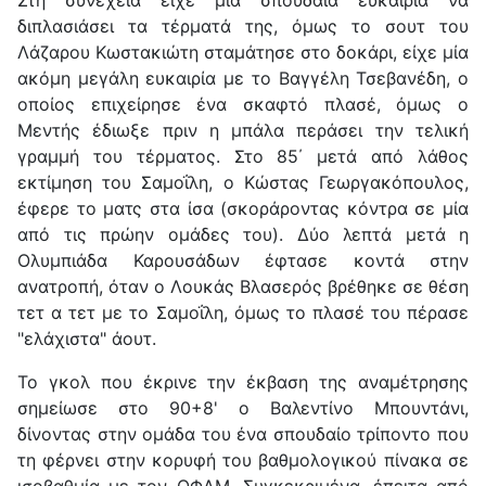
διπλασιάσει τα τέρματά της, όμως το σουτ του
Λάζαρου Κωστακιώτη σταμάτησε στο δοκάρι, είχε μία
ακόμη μεγάλη ευκαιρία με το Βαγγέλη Τσεβανέδη, ο
οποίος επιχείρησε ένα σκαφτό πλασέ, όμως ο
Μεντής έδιωξε πριν η μπάλα περάσει την τελική
γραμμή του τέρματος. Στο 85΄ μετά από λάθος
εκτίμηση του Σαμοΐλη, ο Κώστας Γεωργακόπουλος,
έφερε το ματς στα ίσα (σκοράροντας κόντρα σε μία
από τις πρώην ομάδες του). Δύο λεπτά μετά η
Ολυμπιάδα Καρουσάδων έφτασε κοντά στην
ανατροπή, όταν ο Λουκάς Βλασερός βρέθηκε σε θέση
τετ α τετ με το Σαμοΐλη, όμως το πλασέ του πέρασε
"ελάχιστα" άουτ.
Το γκολ που έκρινε την έκβαση της αναμέτρησης
σημείωσε στο 90+8' ο Βαλεντίνο Μπουντάνι,
δίνοντας στην ομάδα του ένα σπουδαίο τρίποντο που
τη φέρνει στην κορυφή του βαθμολογικού πίνακα σε
ισοβαθμία με τον ΟΦΑΜ. Συγκεκριμένα, έπειτα από