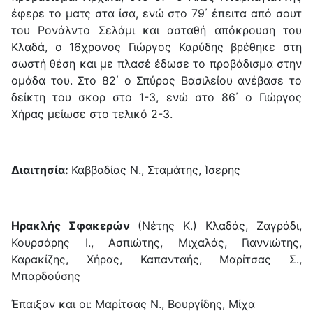
έφερε το ματς στα ίσα, ενώ στο 79΄ έπειτα από σουτ
του Ρονάλντο Σελάμι και ασταθή απόκρουση του
Κλαδά, ο 16χρονος Γιώργος Καρύδης βρέθηκε στη
σωστή θέση και με πλασέ έδωσε το προβάδισμα στην
ομάδα του. Στο 82΄ ο Σπύρος Βασιλείου ανέβασε το
δείκτη του σκορ στο 1-3, ενώ στο 86΄ ο Γιώργος
Χήρας μείωσε στο τελικό 2-3.
Διαιτησία:
Καββαδίας Ν., Σταμάτης, Ίσερης
Ηρακλής Σφακερών
(Νέτης Κ.) Κλαδάς, Ζαγράδι,
Κουρσάρης Ι., Ασπιώτης, Μιχαλάς, Γιαννιώτης,
Καρακίζης, Χήρας, Καπανταής, Μαρίτσας Σ.,
Μπαρδούσης
Έπαιξαν και οι: Μαρίτσας Ν., Βουργίδης, Μίχα