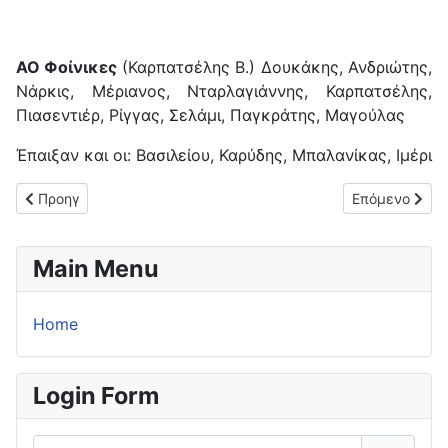
ΑΟ Φοίνικες
(Καρπατσέλης Β.) Δουκάκης, Ανδριώτης,
Νάρκις, Μέριανος, Νταρλαγιάννης, Καρπατσέλης,
Πιασεντιέρ, Ρίγγας, Σελάμι, Παγκράτης, Μαγούλας
Έπαιξαν και οι: Βασιλείου, Καρύδης, Μπαλανίκας, Ιμέρι
Προηγούμενο άρθρο: Σημαντική νίκη για τον ΟΦΑΜ (1-0) επί τ
Επόμενο άρθρο
Προηγ
Επόμενο
Main Menu
Home
Login Form
Όνομα Χρήστη