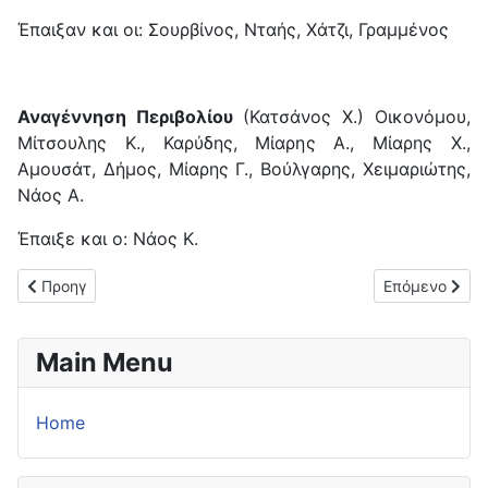
Έπαιξαν και οι: Σουρβίνος, Νταής, Χάτζι, Γραμμένος
Αναγέννηση Περιβολίου
(Κατσάνος Χ.) Οικονόμου,
Μίτσουλης Κ., Καρύδης, Μίαρης Α., Μίαρης Χ.,
Αμουσάτ, Δήμος, Μίαρης Γ., Βούλγαρης, Χειμαριώτης,
Νάος Α.
Έπαιξε και ο: Νάος Κ.
Προηγούμενο άρθρο: Επιστροφή στις νίκες για τον Αχιλλέα Νυ
Επόμενο άρθρο
Προηγ
Επόμενο
Main Menu
Home