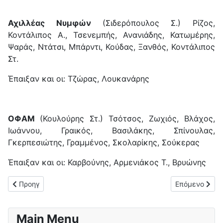
Αχιλλέας Νυμφών
(Σιδερόπουλος Σ.) Ρίζος,
Κοντάλιπος Α., Τσενεμπής, Ανανιάδης, Κατωμέρης,
Ψαράς, Ντάτσι, Μπάρντι, Κούδας, Ξανθός, Κοντάλιπος
Στ.
Έπαιξαν και οι: Τζώρας, Λουκανάρης
ΟΦΑΜ
(Κουλούρης Στ.) Τσότσος, Ζωχιός, Βλάχος,
Ιωάννου, Γραικός, Βασιλάκης, Σπίνουλας,
Γκερπεσιώτης, Γραμμένος, Σκολαρίκης, Σούκερας
Έπαιξαν και οι: Καρβούνης, Αρμενιάκος Τ., Βρυώνης
Προηγούμενο άρθρο: Ισόπαλοι (1-1) ΑΟ Παξών και Αναγέννηση 
Επόμενο άρθρο
Προηγ
Επόμενο
Main Menu