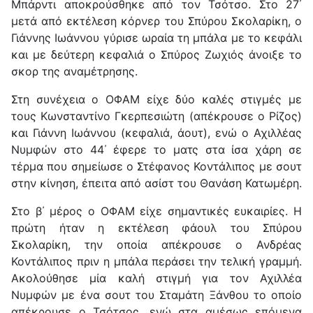
Μπάρντι αποκρούσθηκε από τον Τσότσο. Στο 27΄
μετά από εκτέλεση κόρνερ του Σπύρου Σκολαρίκη, ο
Γιάννης Ιωάννου γύρισε ωραία τη μπάλα με το κεφάλι
και με δεύτερη κεφαλιά ο Σπύρος Ζωχιός άνοιξε το
σκορ της αναμέτρησης.
Στη συνέχεια ο ΟΦΑΜ είχε δύο καλές στιγμές με
τους Κωνσταντίνο Γκερπεσιώτη (απέκρουσε ο Ρίζος)
και Γιάννη Ιωάννου (κεφαλιά, άουτ), ενώ ο Αχιλλέας
Νυμφών στο 44΄ έφερε το ματς στα ίσα χάρη σε
τέρμα που σημείωσε ο Στέφανος Κοντάλιπος με σουτ
στην κίνηση, έπειτα από ασίστ του Θανάση Κατωμέρη.
Στο β΄ μέρος ο ΟΦΑΜ είχε σημαντικές ευκαιρίες. Η
πρώτη ήταν η εκτέλεση φάουλ του Σπύρου
Σκολαρίκη, την οποία απέκρουσε ο Ανδρέας
Κοντάλιπος πριν η μπάλα περάσει την τελική γραμμή.
Ακολούθησε μία καλή στιγμή για τον Αχιλλέα
Νυμφών με ένα σουτ του Σταμάτη Ξάνθου το οποίο
απέκρουσε ο Τσότσος, ενώ στα αμέσως επόμενα