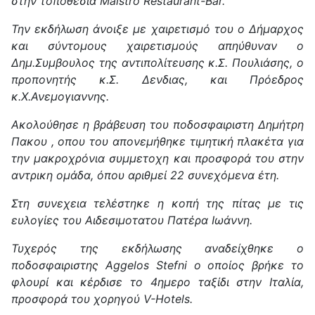
στην τοποθεσία Maistro Restaurant-Bar.
Την εκδήλωση άνοιξε με χαιρετισμό του ο Δήμαρχος
και σύντομους χαιρετισμούς απηύθυναν ο
Δημ.Συμβουλος της αντιπολίτευσης κ.Σ. Πουλιάσης, ο
προπονητής κ.Σ. Δενδιας, και Πρόεδρος
κ.Χ.Ανεμογιαννης.
Ακολούθησε η βράβευση του ποδοσφαιριστη Δημήτρη
Πακου , οπου του απονεμήθηκε τιμητική πλακέτα για
την μακροχρόνια συμμετοχη και προσφορά του στην
αντρικη ομάδα, όπου αριθμεί 22 συνεχόμενα έτη.
Στη συνεχεια τελέστηκε η κοπή της πίτας με τις
ευλογίες του Αιδεσιμοτατου Πατέρα Ιωάννη.
Τυχερός της εκδήλωσης αναδείχθηκε ο
ποδοσφαιριστης Aggelos Stefni ο οποίος βρήκε το
φλουρί και κέρδισε το 4ημερο ταξίδι στην Ιταλία,
προσφορά του χορηγού V-Hotels.