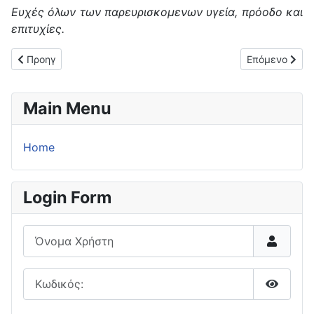
Ευχές όλων των παρευρισκομενων υγεία, πρόοδο και
επιτυχίες.
Προηγούμενο άρθρο: Ο πίνακας των σκόρερ της Α΄ ΕΠΣΚ (17η 
Επόμενο άρθρο
Προηγ
Επόμενο
Main Menu
Home
Login Form
Όνομα Χρήστη
Κωδικός:
Εμφάνι