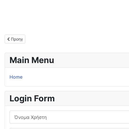
Προηγούμενο άρθρο: Ετοιμάζεται το γήπεδο του Αλμυρού!
Προηγ
Main Menu
Home
Login Form
Όνομα Χρήστη