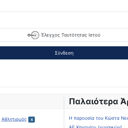
Έλεγχος Ταυτότητας Ιστού
Σύνδεση
Παλαιότερα Ά
H παρουσία του Κώστα Νε
Αθλητισμός
4
ΑΕ Κανονίου (γυναικών)