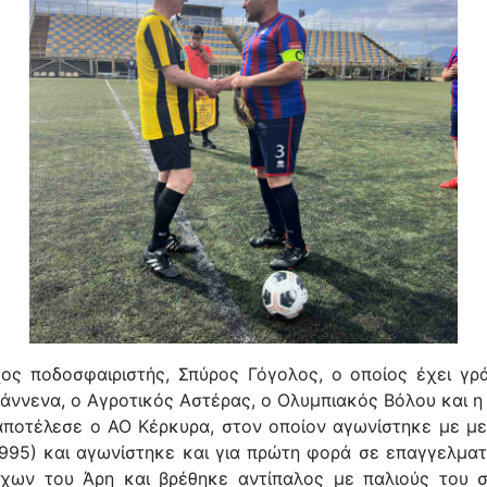
ος ποδοσφαιριστής, Σπύρος Γόγολος, ο οποίος έχει γρά
ιάννενα, ο Αγροτικός Αστέρας, ο Ολυμπιακός Βόλου και η 
ποτέλεσε ο ΑΟ Κέρκυρα, στον οποίον αγωνίστηκε με μεγ
995) και αγωνίστηκε και για πρώτη φορά σε επαγγελματι
ων του Άρη και βρέθηκε αντίπαλος με παλιούς του σ