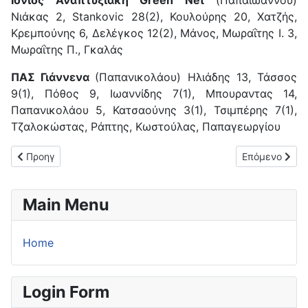
Ιόνιος Αναπτυξιακή Green Net
(Παπαϊωάννου)
Νιάκας 2, Stankovic 28(2), Κουλούρης 20, Χατζής,
Κρεμπούνης 6, Δελέγκος 12(2), Μάνος, Μωραΐτης Ι. 3,
Μωραΐτης Π., Γκαλάς
ΠΑΣ Γιάννενα
(Παπανικολάου) Ηλιάδης 13, Τάσσος
9(1), Πόθος 9, Ιωαννίδης 7(1), Μπουραντας 14,
Παπανικολάου 5, Κατσαούνης 3(1), Τσιμπέρης 7(1),
Τζαλοκώστας, Ράπτης, Κωστούλας, Παπαγεωργίου
Προηγούμενο άρθρο: Νίκη με ανατροπή για τον Κερκυραϊκό ΓΣ 
Επόμενο άρθρο
Προηγ
Επόμενο
Main Menu
Home
Login Form