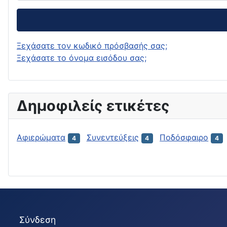
Ξεχάσατε τον κωδικό πρόσβασής σας;
Ξεχάσατε το όνομα εισόδου σας;
Δημοφιλείς ετικέτες
Αφιερώματα
Συνεντεύξεις
Ποδόσφαιρο
4
4
4
Σύνδεση