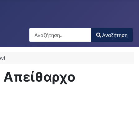
Αναζήτηση
Αναζήτηση
Type 2 or more characters for results.
ν!
ν Απείθαρχο