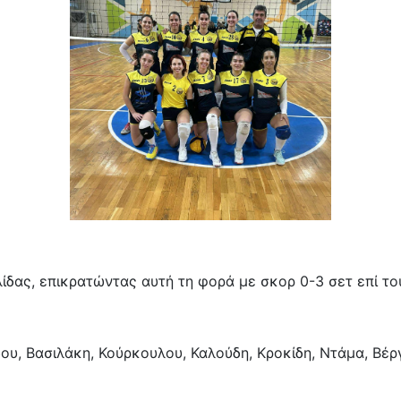
ίδας, επικρατώντας αυτή τη φορά με σκορ 0-3 σετ επί το
δου, Βασιλάκη, Κούρκουλου, Καλούδη, Κροκίδη, Ντάμα, Β
γρινίου