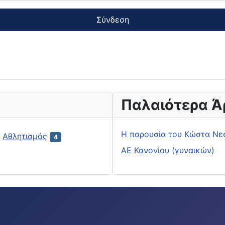
Σύνδεση
Παλαιότερα Ά
H παρουσία του Κώστα Νε
Αθλητισμός
4
ΑΕ Κανονίου (γυναικών)