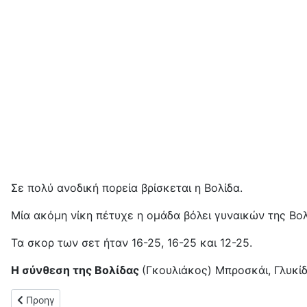
Σε πολύ ανοδική πορεία βρίσκεται η Βολίδα.
Μία ακόμη νίκη πέτυχε η ομάδα βόλει γυναικών της Βολ
Τα σκορ των σετ ήταν 16-25, 16-25 και 12-25.
Η σύνθεση της Βολίδας
(Γκουλιάκος) Μπροσκάι, Γλυκί
Προηγούμενο άρθρο: Στα ημιτελικά η Βολίδα (3-0) επί της ΓΕ Α
Προηγ