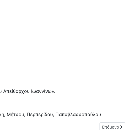
υ Απείθαρχου Ιωαννίνων.
έργη, Μήτσου, Περπερίδου, Παπαβλασσοπούλου
Επόμενο άρθρο
Επόμενο