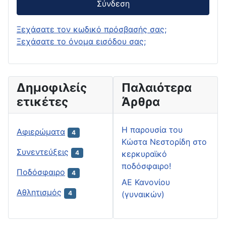
Σύνδεση
Ξεχάσατε τον κωδικό πρόσβασής σας;
Ξεχάσατε το όνομα εισόδου σας;
Δημοφιλείς
Παλαιότερα
ετικέτες
Άρθρα
H παρουσία του
Αφιερώματα
4
Κώστα Νεστορίδη στο
Συνεντεύξεις
κερκυραϊκό
4
ποδόσφαιρο!
Ποδόσφαιρο
4
ΑΕ Κανονίου
Αθλητισμός
(γυναικών)
4