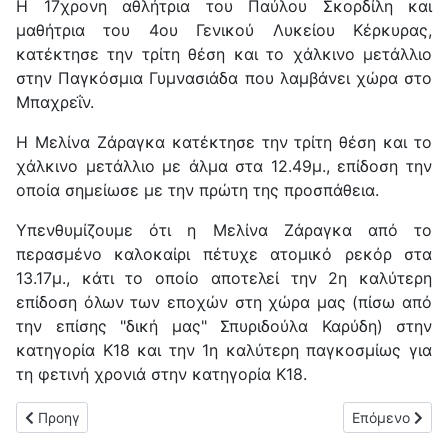
Η 17χρονη αθλήτρια του Παύλου Σκορδίλη και
μαθήτρια του 4ου Γενικού Λυκείου Κέρκυρας
,
κατέκτησε την τρίτη θέση και το χάλκινο μετάλλιο
στην Παγκόσμια Γυμνασιάδα που λαμβάνει χώρα στο
Μπαχρεΐν.
Η Μελίνα Ζάραγκα κατέκτησε την τρίτη θέση και το
χάλκινο μετάλλιο με άλμα στα 12.49μ., επίδοση την
οποία σημείωσε με την πρώτη της προσπάθεια.
Υπενθυμίζουμε ότι η Μελίνα Ζάραγκα από το
περασμένο καλοκαίρι πέτυχε ατομικό ρεκόρ στα
13.17μ., κάτι το οποίο αποτελεί την 2η καλύτερη
επίδοση όλων των εποχών στη χώρα μας (πίσω από
την επίσης "δική μας" Σπυριδούλα Καρύδη) στην
κατηγορία Κ18 και την 1η καλύτερη παγκοσμίως για
τη φετινή χρονιά στην κατηγορία Κ18.
Προηγούμενο άρθρο: 3η θέση στην Παγκόσμια γυμνασιάδα για 
Επόμενο άρθρο
Προηγ
Επόμενο