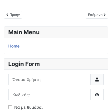
Προηγούμενο άρθρο: Δεν τα κατάφερε ο ΝΑΟΚ (9-10) από το 
Επόμενο άρθρο
Προηγ
Επόμενο
Main Menu
Home
Login Form
Όνομα Χρήστη
Κωδικός:
Εμφάνι
Να με θυμάσαι