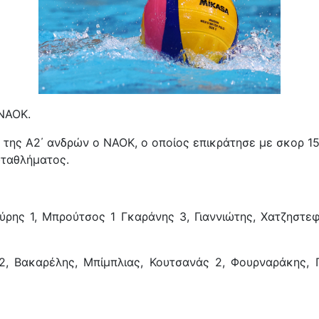
 ΝΑΟΚ.
ης Α2΄ ανδρών ο ΝΑΟΚ, ο οποίος επικράτησε με σκορ 15-
ωταθλήματος.
ύρης 1, Μπρούτσος 1 Γκαράνης 3, Γιαννιώτης, Χατζηστεφ
, Βακαρέλης, Μπίμπλιας, Κουτσανάς 2, Φουρναράκης, Πα
 (12-11) επί του ΟΦΗ!