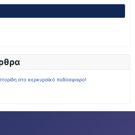
ρθρα
στορίδη στο κερκυραϊκό ποδόσφαιρο!