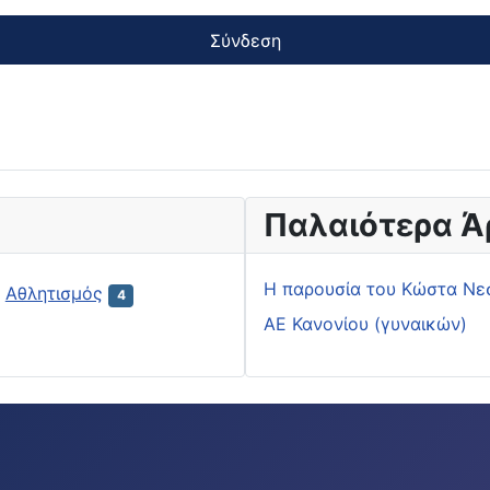
Σύνδεση
Παλαιότερα Ά
H παρουσία του Κώστα Νε
Αθλητισμός
4
ΑΕ Κανονίου (γυναικών)