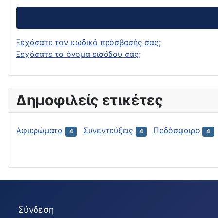
Ξεχάσατε τον κωδικό πρόσβασής σας;
Ξεχάσατε το όνομα εισόδου σας;
Δημοφιλείς ετικέτες
Αφιερώματα
Συνεντεύξεις
Ποδόσφαιρο
4
4
4
Σύνδεση