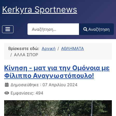
Kerkyra Sportnews
Αναζήτηση
Αναζήτηση
Type 2 or more characters for results.
Βρίσκεστε εδώ:
Αρχική
ΑΘΛΗΜΑΤΑ
ΑΛΛΑ ΣΠΟΡ
Κίνηση - ματ για την Ομόνοια με
Φίλιππο Αναγνωστόπουλο!
Δημοσιεύθηκε : 07 Απριλίου 2024
Εμφανίσεις: 494