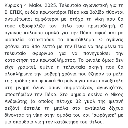
Κυριακη 4 Μαΐου 2025. Τελευταία αγωνιστική για τη
Β' ΕΠΣΚ, οι δύο πρωτοπόροι Πέκα και Βολίδα τίθονται
αντιμέτωποι αμφότεροι με στόχο τη νίκη που θα
τους εξασφάλιζε τον τίτλο του πρωταθλητή. Ο
αγώνας κυλούσε ομαλά για την Πέκα, αφού και με
ισοπαλία κατακτούσε το πρωτάθλημα. Ο αγώνας
φτάνει στο 94ο λεπτό με την Πέκα να περιμένει το
τελευταίο σφύριγμα για να πανηγυρίσει την
κατάκτηση του πρωταθλήματος. Το φινάλε όμως δεν
είχε γραφτεί, εμένε η τελευταία σκηνή που θα
ολοκλήρωνε την φοβερή χρόνια που έζησαν τα μέλη
της ομάδας και φυσικά θα μείνει για πάντα ανεξίτηλη
στη μνήμη όλων όσων συμμετείχαν, αγωνιζόταν,
υποστήριζαν την Πέκα. Στο σημείο εκείνο ο Νίκος
Ανδριώτης (ο οποίος πέτυχε 32 γκολ της φετινή
σεζόν) έστειλε τη μπάλα στα αντίπαλα δίχτυα
δίνοντας τη νίκη στην ομάδα του και "σφράγισε" με
μία σπουδαία νίκη την κατάκτηση του τίτλου.