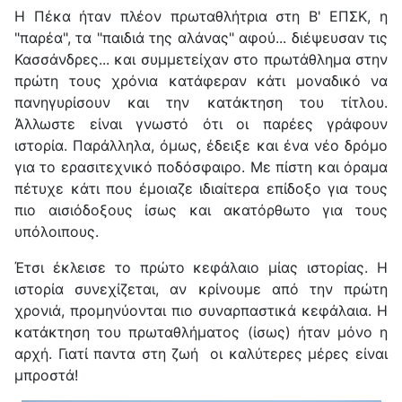
Η Πέκα ήταν πλέον πρωταθλήτρια στη Β' ΕΠΣΚ, η
"παρέα", τα "παιδιά της αλάνας" αφού... διέψευσαν τις
Κασσάνδρες... και συμμετείχαν στο πρωτάθλημα στην
πρώτη τους χρόνια κατάφεραν κάτι μοναδικό να
πανηγυρίσουν και την κατάκτηση του τίτλου.
Άλλωστε είναι γνωστό ότι οι παρέες γράφουν
ιστορία. Παράλληλα, όμως, έδειξε και ένα νέο δρόμο
για το ερασιτεχνικό ποδόσφαιρο. Με πίστη και όραμα
πέτυχε κάτι που έμοιαζε ιδιαίτερα επίδοξο για τους
πιο αισιόδοξους ίσως και ακατόρθωτο για τους
υπόλοιπους.
Έτσι έκλεισε το πρώτο κεφάλαιο μίας ιστορίας. Η
ιστορία συνεχίζεται, αν κρίνουμε από την πρώτη
χρονιά, προμηνύονται πιο συναρπαστικά κεφάλαια. Η
κατάκτηση του πρωταθλήματος (ίσως) ήταν μόνο η
αρχή. Γιατί παντα στη ζωή οι καλύτερες μέρες είναι
μπροστά!