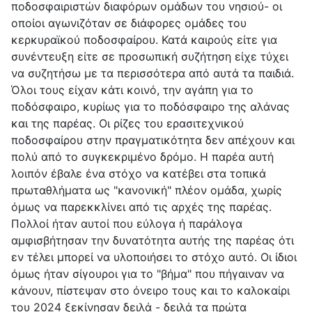
ποδοσφαιριστών διαφόρων ομάδων του νησιού- οι
οποίοι αγωνιζόταν σε διάφορες ομάδες του
κερκυραϊκού ποδοσφαίρου. Κατά καιρούς είτε για
συνέντευξη είτε σε προσωπική συζήτηση είχε τύχει
να συζητήσω με τα περισσότερα από αυτά τα παιδιά.
Όλοι τους είχαν κάτι κοινό, την αγάπη για το
ποδόσφαιρο, κυρίως για το ποδόσφαιρο της αλάνας
και της παρέας. Οι ρίζες του ερασιτεχνικού
ποδοσφαίρου στην πραγματικότητα δεν απέχουν και
πολύ από το συγκεκριμένο δρόμο. Η παρέα αυτή
λοιπόν έβαλε ένα στόχο να κατέβει στα τοπικά
πρωταθλήματα ως "κανονική" πλέον ομάδα, χωρίς
όμως να παρεκκλίνει από τις αρχές της παρέας.
Πολλοί ήταν αυτοί που εύλογα ή παράλογα
αμφισβήτησαν την δυνατότητα αυτής της παρέας ότι
εν τέλει μπορεί να υλοποιήσει το στόχο αυτό. Οι ίδιοι
όμως ήταν σίγουροι για το "βήμα" που πήγαιναν να
κάνουν, πίστεψαν στο όνειρο τους και το καλοκαίρι
του 2024 ξεκίνησαν δειλά - δειλά τα πρώτα