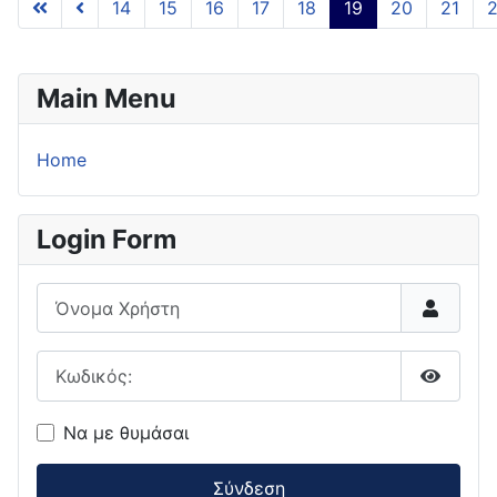
14
15
16
17
18
19
20
21
Main Menu
Home
Login Form
Όνομα Χρήστη
Κωδικός:
Εμφάνι
Να με θυμάσαι
Σύνδεση