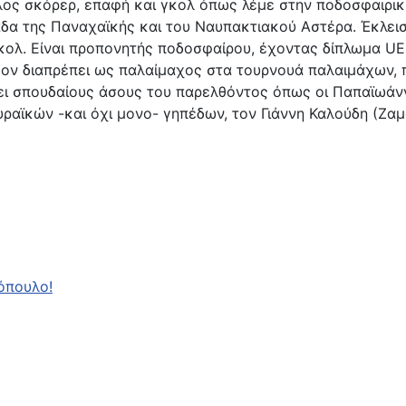
ος σκόρερ, επαφή και γκολ όπως λέμε στην ποδοσφαιρική 
δα της Παναχαϊκής και του Ναυπακτιακού Αστέρα. Έκλεισ
κολ. Είναι προπονητής ποδοσφαίρου, έχοντας δίπλωμα UE
ον διαπρέπει ως παλαίμαχος στα τουρνουά παλαιμάχων, π
ει σπουδαίους άσους του παρελθόντος όπως οι Παπαϊωάνν
αϊκών -και όχι μονο- γηπέδων, τον Γιάννη Καλούδη (Ζαμ
όπουλο!