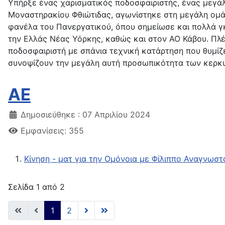
Υπήρξε ένας χαρισματικός ποδοσφαιριστής, ένας μεγάλ
Μοναστηρακίου Φθιώτιδας, αγωνίστηκε στη μεγάλη ομά
φανέλα του Πανεργατικού, όπου σημείωσε και πολλά γ
την Ελλάς Νέας Υόρκης, καθώς και στον ΑΟ Κάβου. Πλέ
ποδοσφαιριστή με σπάνια τεχνική κατάρτηση που θυμίζ
συνοψίζουν την μεγάλη αυτή προσωπικότητα των κερκυρ
AE
Δημοσιεύθηκε : 07 Απριλίου 2024
Εμφανίσεις: 355
Κίνηση - ματ για την Ομόνοια με Φίλιππο Αναγνωστ
Σελίδα 1 από 2
1
2