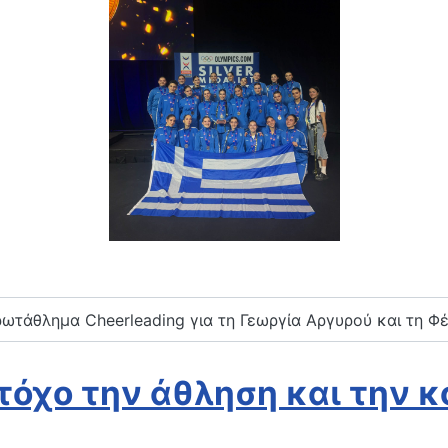
ωτάθλημα Cheerleading για τη Γεωργία Αργυρού και τη Φ
στόχο την άθληση και την 