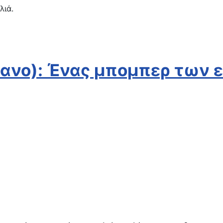
λιά.
ρανο): Ένας μπομπερ των 