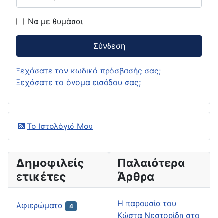
Εμφάνι
Να με θυμάσαι
Σύνδεση
Ξεχάσατε τον κωδικό πρόσβασής σας;
Ξεχάσατε το όνομα εισόδου σας;
Το Ιστολόγιό Μου
Δημοφιλείς
Παλαιότερα
ετικέτες
Άρθρα
H παρουσία του
Αφιερώματα
4
Κώστα Νεστορίδη στο