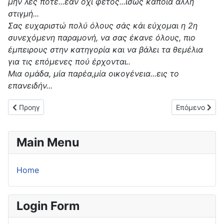
μήν λές ποτέ...εάν όχι φέτος...ίσως κάποια άλλη
στιγμή...
Σας ευχαριστώ πολύ όλους σάς κάι εύχομαι η 2η
συνεχόμενη παραμονή, να σας έκανε όλους, πιο
έμπειρους στην κατηγορία και να βάλει τα θεμέλια
για τις επόμενες πού έρχονται..
Μια ομάδα, μία παρέα,μία οικογένεια...εις το
επανειδήν...
Προηγούμενο άρθρο: Παραμένει στη Γ΄ Εθνική ο Αστέρας Πετρι
Επόμενο άρθρο
Προηγ
Επόμενο
Main Menu
Home
Login Form