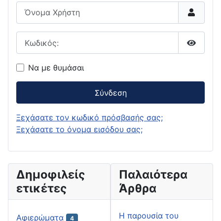
Όνομα Χρήστη
Κωδικός:
Εμφάνι
Να με θυμάσαι
Σύνδεση
Ξεχάσατε τον κωδικό πρόσβασής σας;
Ξεχάσατε το όνομα εισόδου σας;
Δημοφιλείς
Παλαιότερα
ετικέτες
Άρθρα
H παρουσία του
Αφιερώματα
4