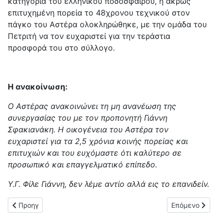
κατηγορία του ελληνικού ποδοσφαίρου, η άκρως
επιτυχημένη πορεία το 48χρονου τεχνικού στον
πάγκο του Αστέρα ολοκληρώθηκε, με την ομάδα του
Πετριτή να τον ευχαριστεί για την τεράστια
προσφορά του στο σύλλογο.
Η ανακοίνωση:
Ο Αστέρας ανακοινώνει τη μη ανανέωση της
συνεργασίας του με τον προπονητή Γιάννη
Σφακιανάκη. Η οικογένεια του Αστέρα τον
ευχαριστεί για τα 2,5 χρόνια κοινής πορείας και
επιτυχιών και του ευχόμαστε ότι καλύτερο σε
προσωπικό και επαγγελματικό επίπεδο.
Υ.Γ. Φίλε Γιάννη, δεν λέμε αντίο αλλά εις το επανιδείν.
Προηγούμενο άρθρο: Επέστρεψε στην ΑΕ Λευκίμμης ο Γιάννης
Επόμενο άρθρ
Προηγ
Επόμενο