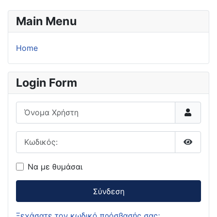
Main Menu
Home
Login Form
Όνομα Χρήστη
Κωδικός:
Εμφάνι
Να με θυμάσαι
Σύνδεση
Ξεχάσατε τον κωδικό πρόσβασής σας;