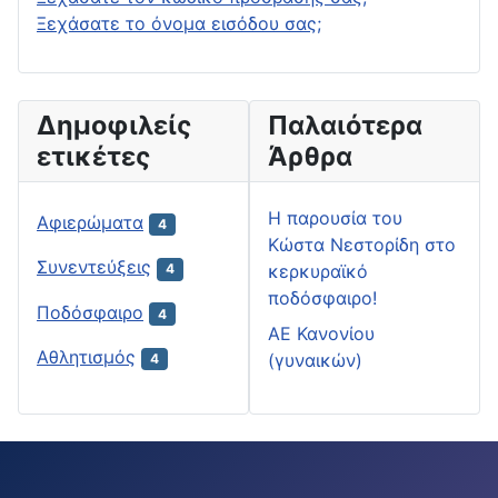
Ξεχάσατε το όνομα εισόδου σας;
Δημοφιλείς
Παλαιότερα
ετικέτες
Άρθρα
H παρουσία του
Αφιερώματα
4
Κώστα Νεστορίδη στο
Συνεντεύξεις
κερκυραϊκό
4
ποδόσφαιρο!
Ποδόσφαιρο
4
ΑΕ Κανονίου
Αθλητισμός
(γυναικών)
4