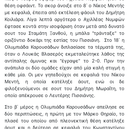
θέση οφσάιντ. Το σκορ άνοιξε στο 8΄ ο Νίκος Μεντής
με κεφαλιά, έπειτα από εκτέλεση φάουλ του Δημήτρη
Κοιλιάρα. Λίγα λεπτά αργότερα ο Αχιλλέας Νυμφών
έφτασε κοντά στην ισοφάριση όταν μετά από δυνατό
σουτ του Σταμάτη Ξανθού, η μπάλα "τράνταξε" το
οριζόντιο δοκάρι της εστίας του Πισσιάνη. Στο 18΄ η
Ολυμπιάδα Καρουσάδων διπλασίασε τα τέρματά της,
όταν ο Λουκάς Βλασερός εκμεταλεύτηκε λάθος της
αντίπαλης άμυνας και "έγραψε" το 2-0. Πριν την
ανάπυλα οι δύο ομάδες είχαν από μία καλή στιγμή η
κάθε μία. Οι μεν γηπεδούχοι σε κεφαλιά του Νίκου
Μεντή, η οποία κατέληξε άουτ, ενώ οι δε
φιλοξενούμενοι σε σουτ του Δημήτρη Μωραΐτη, το
οποίο απέκρουσε ο Λευτέρης Πισσιάνης.
Στο β΄ μέρος η Ολυμπιάδα Καρουσάδων απείλησε σε
δύο περιπτώσεις, η πρώτη με τον Μάρκο Θηραίο, το
πλασέ του οποίου από πλεονεκτική θέση κατέληξε
άουτ και η δεύτερη σε κεφαλιά του Κωνσταντίνου