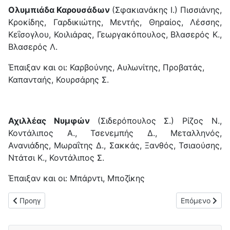
Ολυμπιάδα Καρουσάδων
(Σφακιανάκης Ι.) Πισσιάνης,
Κροκίδης, Γαρδικιώτης, Μεντής, Θηραίος, Λέσσης,
Κεΐσογλου, Κοιλιάρας, Γεωργακόπουλος, Βλασερός Κ.,
Βλασερός Λ.
Έπαιξαν και οι: Καρβούνης, Αυλωνίτης, Προβατάς,
Καπανταής, Κουρσάρης Σ.
Αχιλλέας Νυμφών
(Σιδερόπουλος Σ.) Ρίζος Ν.,
Κοντάλιπος Α., Τσενεμπής Δ., Μεταλληνός,
Ανανιάδης, Μωραΐτης Δ., Σακκάς, Ξανθός, Τσιαούσης,
Ντάτσι Κ., Κοντάλιπος Σ.
Έπαιξαν και οι: Μπάρντι, Μποζίκης
Προηγούμενο άρθρο: "Δύο στα δύο" για τον ΟΦΑΜ (3-0) επί το
Επόμενο άρθρο
Προηγ
Επόμενο