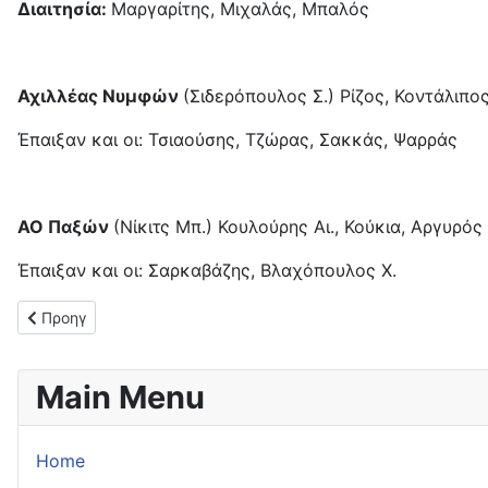
Διαιτησία:
Μαργαρίτης, Μιχαλάς, Μπαλός
Αχιλλέας Νυμφών
(Σιδερόπουλος Σ.) Ρίζος, Κοντάλιπο
Έπαιξαν και οι: Τσιαούσης, Τζώρας, Σακκάς, Ψαρράς
ΑΟ Παξών
(Νίκιτς Μπ.) Κουλούρης Αι., Κούκια, Αργυρός 
Έπαιξαν και οι: Σαρκαβάζης, Βλαχόπουλος Χ.
Προηγούμενο άρθρο: Νίκη στο β΄ μέρος για τον ΠΑΟ Σφακιανάκ
Προηγ
Main Menu
Home