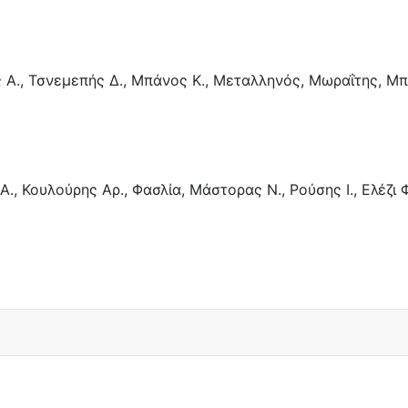
ς Α., Τσνεμεπής Δ., Μπάνος Κ., Μεταλληνός, Μωραΐτης, Μπο
Α., Κουλούρης Αρ., Φασλία, Μάστορας Ν., Ρούσης Ι., Ελέζι 
η (3-0) επί της Αναγέννσης Περιβολίου!