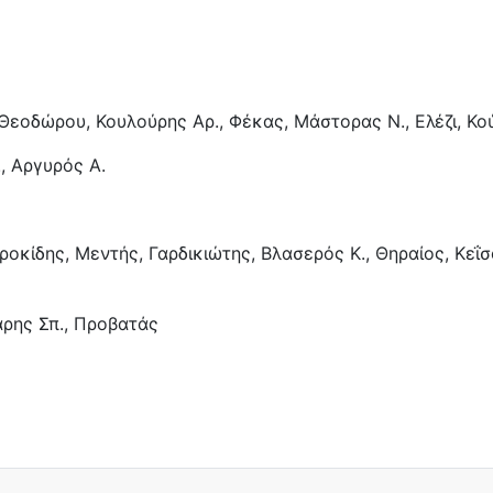
, Θεοδώρου, Κουλούρης Αρ., Φέκας, Μάστορας Ν., Ελέζι, Κο
., Αργυρός Α.
Κροκίδης, Μεντής, Γαρδικιώτης, Βλασερός Κ., Θηραίος, Κεΐ
άρης Σπ., Προβατάς
-4) επί του Κεραυνού Αγίου Νικολάου!