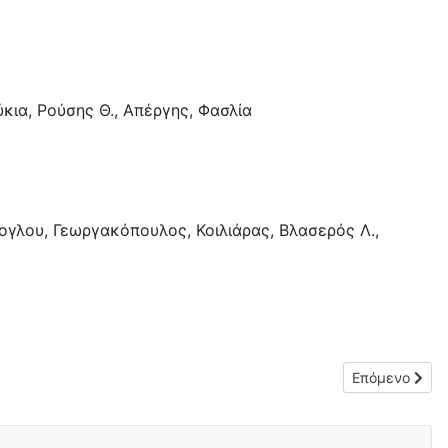
ύκια, Ρούσης Θ., Απέργης, Φασλία
σογλου, Γεωργακόπουλος, Κοιλιάρας, Βλασερός Λ.,
Επόμενο άρθρο
Επόμενο