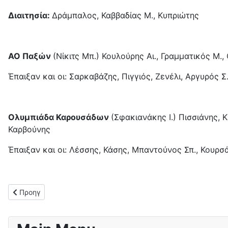
Διαιτησία:
Δράμπαλος, Καββαδίας Μ., Κυπριώτης
ΑΟ Παξών
(Νίκιτς Μπ.) Κουλούρης Αι., Γραμματικός Μ.
Έπαιξαν και οι: Σαρκαβάζης, Πιγγιός, Ζενέλι, Αργυρός Σ
Ολυμπιάδα Καρουσάδων
(Σφακιανάκης Ι.) Πισσιάνης, 
Καρβούνης
Έπαιξαν και οι: Λέσσης, Κάσης, Μπαντούνος Σπ., Κουρσ
Προηγούμενο άρθρο: Σημαντική νίκη για τον ΑΠΣ Μπενιτσών (2
Προηγ