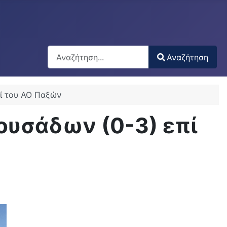
Αναζήτηση
Αναζήτηση
Type 2 or more characters for results.
πί του ΑΟ Παξών
ουσάδων (0-3) επί