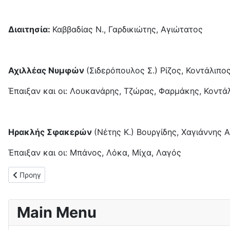
Διαιτησία:
Καββαδίας Ν., Γαρδικιώτης, Αγιώτατος
Αχιλλέας Νυμφών
(Σιδερόπουλος Σ.) Ρίζος, Κοντάλιπο
Έπαιξαν και οι: Λουκανάρης, Τζώρας, Φαρμάκης, Κοντάλ
Ηρακλής Σφακερών
(Νέτης Κ.) Βουργίδης, Χαγιάννης Α
Έπαιξαν και οι: Μπάνος, Λόκα, Μίχα, Λαγός
Προηγούμενο άρθρο: Ισόπαλοι (0-0) ΑΠΣ Μπενιτσών και ΟΦΑ
Προηγ
Main Menu