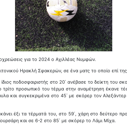
ποχρεώσεις για το 2024 ο Αχιλλέας Νυμφών.
ιτονικού Ηρακλή Σφακερών, σε ένα ματς το οποίο επί της
 ίδιος ποδοσφαιριστής στο 20΄ ανέβασε το δείκτη του σκ
ο τρίτο προσωπικό του τέρμα στην αναμέτρηση έκανε τ
αυλα και συγκεκριμένα στο 45΄ με σκόρερ τον Αλεξάντε
κάνει έξι τα τέρματά του, στο 59΄, χάρη στο δεύτερο π
ουρσάρη και σε 6-2 στο 85΄ με σκόρερ το Λάμι Μίχα.