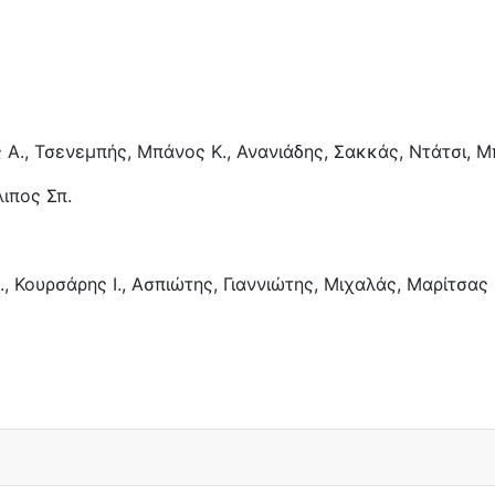
ς Α., Τσενεμπής, Μπάνος Κ., Ανανιάδης, Σακκάς, Ντάτσι, Μ
ιπος Σπ.
., Κουρσάρης Ι., Ασπιώτης, Γιαννιώτης, Μιχαλάς, Μαρίτσας 
Μ