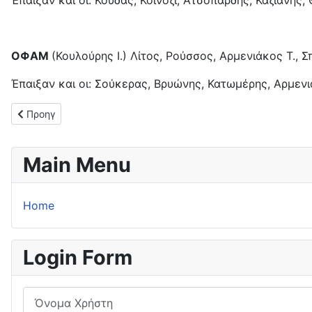
Έπαιξαν και οι: Κούδας, Κοϊνόζι, Ατσοπάρδης, Καζιάνης,
ΟΦΑΜ
(Κουλούρης Ι.) Λίτος, Ρούσσος, Αρμενιάκος Τ., 
Έπαιξαν και οι: Σούκερας, Βρυώνης, Κατωμέρης, Αρμενι
Προηγούμενο άρθρο: Νίκη - πρόκριση για τον Κεραυνό Αγίου Ν
Προηγ
Main Menu
Home
Login Form
Όνομα Χρήστη