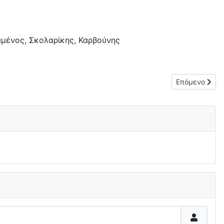
αμμένος, Σκολαρίκης, Καρβούνης
Επόμενο άρθρο
Επόμενο