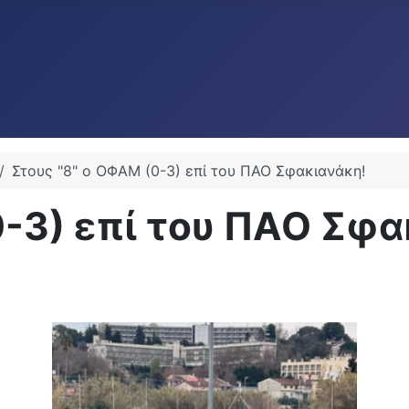
Στους "8" ο ΟΦΑΜ (0-3) επί του ΠΑΟ Σφακιανάκη!
0-3) επί του ΠΑΟ Σφα