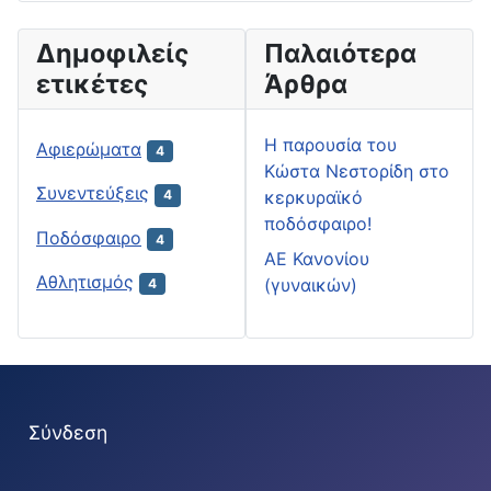
Δημοφιλείς
Παλαιότερα
ετικέτες
Άρθρα
H παρουσία του
Αφιερώματα
4
Κώστα Νεστορίδη στο
Συνεντεύξεις
κερκυραϊκό
4
ποδόσφαιρο!
Ποδόσφαιρο
4
ΑΕ Κανονίου
Αθλητισμός
(γυναικών)
4
Σύνδεση