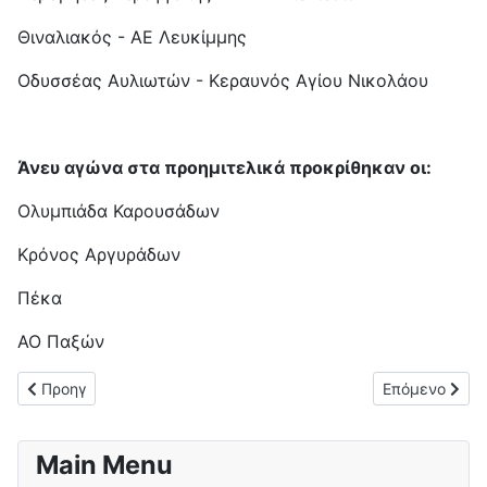
Θιναλιακός - ΑΕ Λευκίμμης
Οδυσσέας Αυλιωτών - Κεραυνός Αγίου Νικολάου
Άνευ αγώνα στα προημιτελικά προκρίθηκαν οι:
Ολυμπιάδα Καρουσάδων
Κρόνος Αργυράδων
Πέκα
ΑΟ Παξών
Προηγούμενο άρθρο: Σπουδαία πρόκριση για το Θιναλιακό (2-1)
Επόμενο άρθρο
Προηγ
Επόμενο
Main Menu