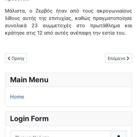
Μάλιστα, ο Ζερβός ήταν από τους ακρογωνιαίους
λίθους αυτής της επιτυχίας, καθώς πραγματοποίησε
συνολικά 23 συμμετοχές στο πρωτάθλημα και
κράτησε στις 12 από αυτές ανέπαφη την εστία του.
Προηγούμενο άρθρο: Με επιτυχία το φιλικό Παλαιμάχων Κέρκ
Επόμενο άρθρο
Προηγ
Επόμενο
Main Menu
Home
Login Form
Όνομα Χρήστη