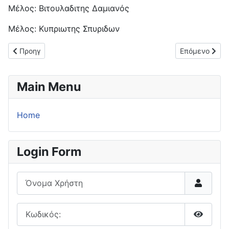
Μέλος: Βιτουλαδιτης Δαμιανός
Μέλος: Κυπριωτης Σπυριδων
Προηγούμενο άρθρο: Τριπλό "μπαμ" για την Peka FC!
Επόμενο άρθρο
Προηγ
Επόμενο
Main Menu
Home
Login Form
Όνομα Χρήστη
Κωδικός:
Εμφάνι